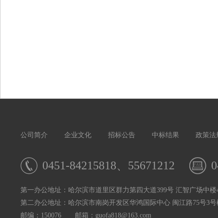
公司简介
企业文化
招标公告
中标结果
政策法
0451-84215818、55671212
0
第一办公地址：哈尔滨市道里区群力第四大道399号 汇智广场中楼4
第二办公地址：哈尔滨市南岗开发区华鸿国际中心 闽江路75号3号楼
邮编：150076 邮箱：guofa818@163.com