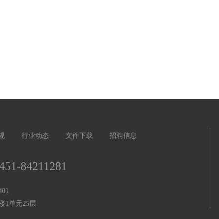
规
行业动态
文件下载
招聘信息
451-84211281
01
1单元25层