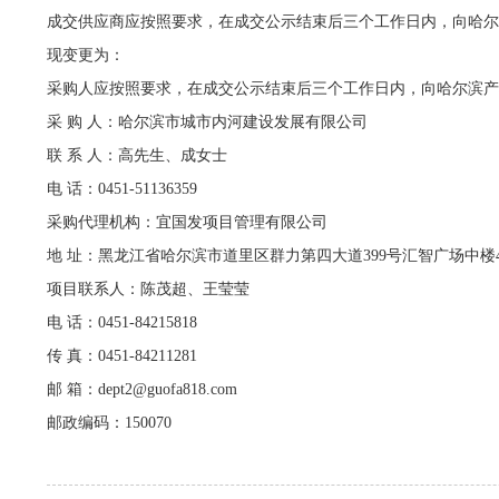
成交供应商应按照要求，在成交公示结束后三个工作日内，向哈尔
现变更为：
采购人应按照要求，在成交公示结束后三个工作日内，向哈尔滨产
采
购
人：哈尔滨市城市内河建设发展有限公司
联
系
人：高先生、成女士
电
话：
0451-51136359
采购代理机构：宜国发项目管理有限公司
地
址：黑龙江省哈尔滨市道里区群力第四大道
399号汇智广场中楼4
项目联系人：陈茂超、王莹莹
电
话：
0451-84215818
传
真：
0451-84211281
邮
箱：
dept2@guofa818.com
邮政编码：
150070