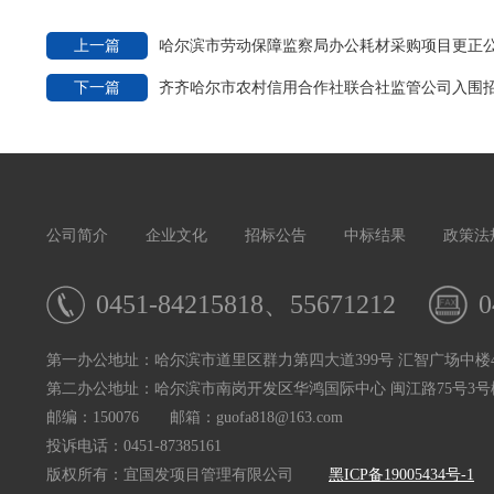
上一篇
哈尔滨市劳动保障监察局办公耗材采购项目更正
下一篇
齐齐哈尔市农村信用合作社联合社监管公司入围
公司简介
企业文化
招标公告
中标结果
政策法
0451-84215818、55671212
0
第一办公地址：哈尔滨市道里区群力第四大道399号 汇智广场中楼4
第二办公地址：哈尔滨市南岗开发区华鸿国际中心 闽江路75号3号楼
邮编：150076 邮箱：guofa818@163.com
投诉电话：0451-87385161
版权所有：宜国发项目管理有限公司
黑ICP备19005434号-1