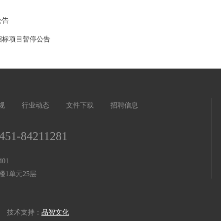
公告
招标项目暂停公告
规
行业动态
文件下载
招聘信息
451-84211281
01
1单元25层
技术支持：
品智文化