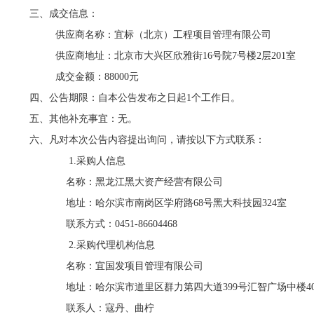
三、成交信息：
供应商名称：宜标（北京）工程项目管理有限公司
供应商地址：北京市大兴区欣雅街
16
号院
7
号楼
2
层
201
室
成交金额：
88000
元
四、公告期限：自本公告发布之日起
1
个工作日。
五、其他补充事宜：无。
六、凡对本次公告内容提出询问，请按以下方式联系：
1.采购人信息
名称：黑龙江黑大资产经营有限公司
地址：哈尔滨市南岗区学府路
68
号黑大科技园
324
室
联系方式：
0451-86604468
2.采购代理机构信息
名称：宜国发项目管理有限公司
地址：哈尔滨市道里区群力第四大道
399
号汇智广场中楼
4
联系人：寇丹、曲柠