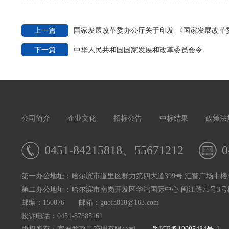
上一篇
国家发展改革委办公厅关于印发 《国家发展改革
下一篇
中华人民共和国国家发展和改革委员会令
公司简介
企业文化
招标公告
中标结果
政策法
0451-84215818、55671212
0
第一办公地址：哈尔滨市道里区群力第四大道399号 汇智广场中楼4
第二办公地址：哈尔滨市南岗开发区华鸿国际中心 闽江路75号3号楼
邮编：150076 邮箱：guofa818@163.com
投诉电话：0451-87385161