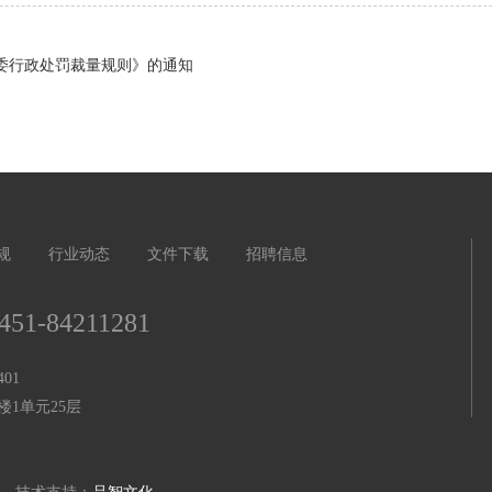
委行政处罚裁量规则》的通知
规
行业动态
文件下载
招聘信息
451-84211281
01
1单元25层